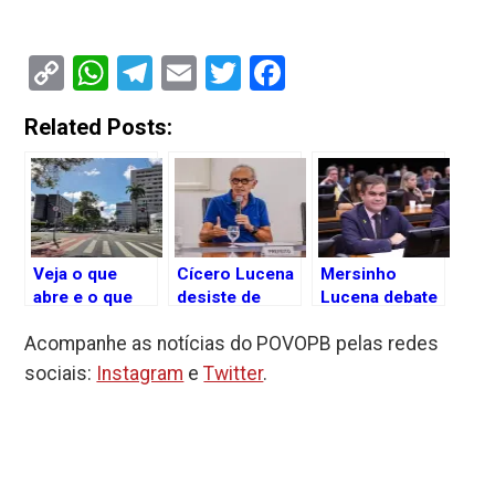
Copy
WhatsApp
Telegram
Email
Twitter
Facebook
Link
Related Posts:
Veja o que
Cícero Lucena
Mersinho
abre e o que
desiste de
Lucena debate
fecha no
ação no STF
sobre
Acompanhe as notícias do POVOPB pelas redes
feriado de
por
‘Políticos na
Proclamação
aposentadoria
Era Digital’
sociais:
Instagram
e
Twitter
.
da República,
vitalícia de R$
durante
em João
31 mil
COMPOL 2024
Pessoa