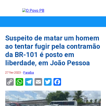
Suspeito de matar um homem
ao tentar fugir pela contramão
da BR-101 é posto em
liberdade, em João Pessoa
27 fev 2023 -
Paraíba
Copy
WhatsApp
Telegram
Email
Twitter
Facebook
Link