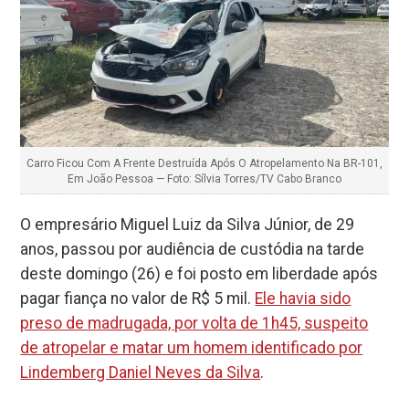
Carro Ficou Com A Frente Destruída Após O Atropelamento Na BR-101,
Em João Pessoa — Foto: Sílvia Torres/TV Cabo Branco
O empresário Miguel Luiz da Silva Júnior, de 29
anos, passou por audiência de custódia na tarde
deste domingo (26) e foi posto em liberdade após
pagar fiança no valor de R$ 5 mil.
Ele havia sido
preso de madrugada, por volta de 1h45, suspeito
de atropelar e matar um homem identificado por
Lindemberg Daniel Neves da Silva
.